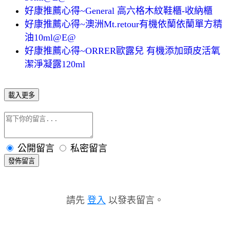
好康推薦心得~General 高六格木紋鞋櫃-收納櫃
好康推薦心得~澳洲Mt.retour有機依蘭依蘭單方精
油10ml@E@
好康推薦心得~ORRER歐露兒 有機添加頭皮活氧
潔淨凝露120ml
載入更多
公開留言
私密留言
發佈留言
請先
登入
以發表留言。