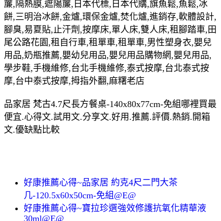
簾,隔熱膜,遮陽簾,日本代標,日本代購,旗魚鬆,魚鬆,冰
餅,三明治冰餅,金爐,環保金爐,焚化爐,進銷存,軟體設計,
腳臭,易夏貼,止汗劑,按摩床,單人床,雙人床,租腳踏車,田
尾公路花園,租自行車,租單車,租單車,男性塑身衣,嬰兒
用品,奶瓶推薦,嬰幼兒用品,嬰兒用品購物網,嬰兒用品,
學步鞋,手機維修,台北手機維修,泰式按摩,台北泰式按
摩,台中泰式按摩,拇指外翻,麻糬老店
品家居 梵古4.7尺長方餐桌-140x80x77cm-免組哪裡買最
便宜.心得文.試用文.分享文.好用.推薦.評價.熱銷.開箱
文.優缺點比較
好康推薦心得~品家居 約克4尺二門大茶
几-120.5x60x50cm-免組@E@
好康推薦心得~寶拉珍選強效修護抗氧化精華液
30ml@E@