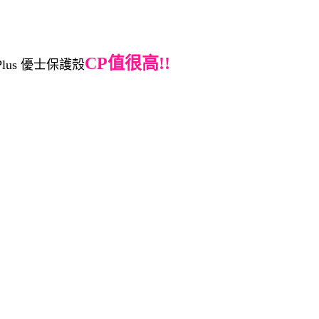
CP值很高!!
 Plus 優士保護殼