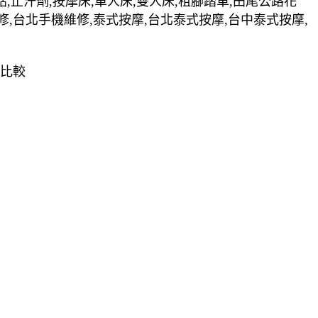
貼,止汗劑,按摩床,單人床,雙人床,租腳踏車,田尾公路花
修,台北手機維修,泰式按摩,台北泰式按摩,台中泰式按摩,
點比較