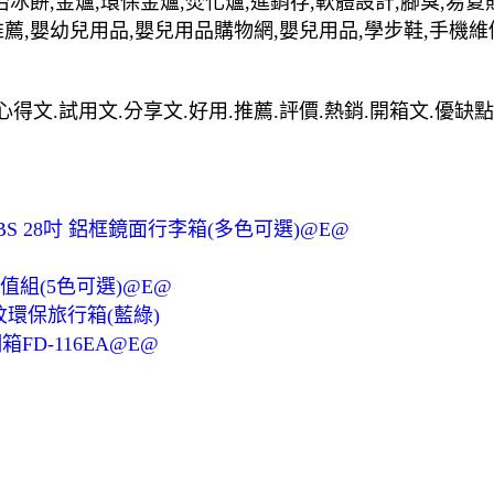
治冰餅,金爐,環保金爐,焚化爐,進銷存,軟體設計,腳臭,易夏
推薦,嬰幼兒用品,嬰兒用品購物網,嬰兒用品,學步鞋,手機維
裡買最便宜.心得文.試用文.分享文.好用.推薦.評價.熱銷.開箱文.優缺
+ABS 28吋 鋁框鏡面行李箱(多色可選)@E@
值組(5色可選)@E@
紋環保旅行箱(藍綠)
D-116EA@E@