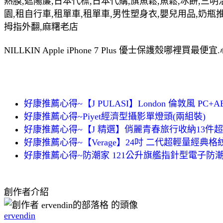
熱膜,遮陽簾,日本代標,日本代購,旗魚鬆,魚鬆,冰餅,三明
園,租自行車,租單車,租單車,男性塑身衣,嬰兒用品,奶瓶
拇指外翻,麻糬老店
NILLKIN Apple iPhone 7 Plus 優士保護殼哪
好康推薦心得~【J PULASI】London 倫敦風 PC
好康推薦心得~Piyet經濟型攝影單燈頭(兩組裝)
好康推薦心得~【J 精選】俏麗青春旅行收納13件超
好康推薦心得~【Verage】24吋 二代超輕量經典格
好康推薦心得~防潮家 121公升旗艦指針型電子防潮箱F
創作者介紹
ervendin