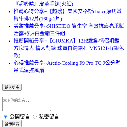
『超吸晴』皮革手鍊(火紅)
推薦心得分享~【超磅】美國安格斯choice厚切嫩
肩牛排12片(160g-1片)
美妝推薦分享~SHISEIDO 資生堂 全效抗痕亮采賦
活露+乳+白金霜三件組
推薦開箱分享~【GIUMKA】12H速達-情侶項鏈
方塊情人 情人對鍊 珠寶白鋼鋯石 MN5121-1(銀色
款)
心得推薦分享~Arctic-Cooling F9 Pro TC 9公分懸
吊式溫控風扇
載入更多
公開留言
私密留言
發佈留言