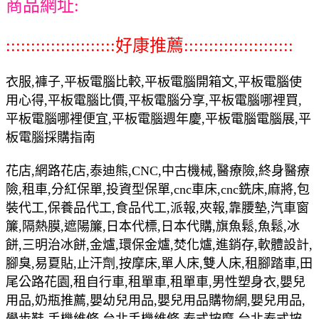
商品網址:
::::::::::::::::::::::好康推薦::::::::::::::::::::::
衣服,褲子,平板電腦比較,平板電腦開箱文,平板電腦使
用心得,平板電腦比價,平板電腦分享,平板電腦哪裡買,
平板電腦哪裡便宜,平板電腦週年慶,平板電腦電腦展,平
板電腦採購指南
花店,網路花店,泰迪熊,CNC,中古機械,醫療險,終身醫療
險,租車,分紅保單,投資型保單,cnc車床,cnc銑床,麻將,包
裝代工,保養品代工,食品代工,派報,夾報,靠腰墊,汽車窗
簾,隔熱膜,遮陽簾,日本代標,日本代購,旗魚鬆,魚鬆,冰
餅,三明治冰餅,金爐,環保金爐,焚化爐,進銷存,軟體設計,
腳臭,易夏貼,止汗劑,按摩床,單人床,雙人床,租腳踏車,田
尾公路花園,租自行車,租單車,租單車,男性塑身衣,嬰兒
用品,奶瓶推薦,嬰幼兒用品,嬰兒用品購物網,嬰兒用品,
學步鞋,手機維修,台北手機維修,泰式按摩,台北泰式按