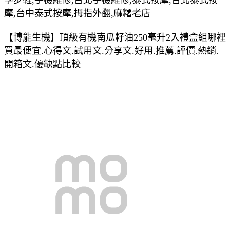
摩,台中泰式按摩,拇指外翻,麻糬老店
【博能生機】頂級有機南瓜籽油250毫升2入禮盒組哪裡
買最便宜.心得文.試用文.分享文.好用.推薦.評價.熱銷.
開箱文.優缺點比較