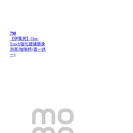
798
【伊集思】One-
Touch強化玻璃隨身
泡茶/咖啡杯(買一送
一)