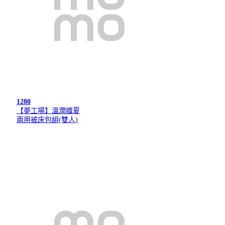
1280
【夢工場】溫潤織夏
兩用被床包組(雙人)